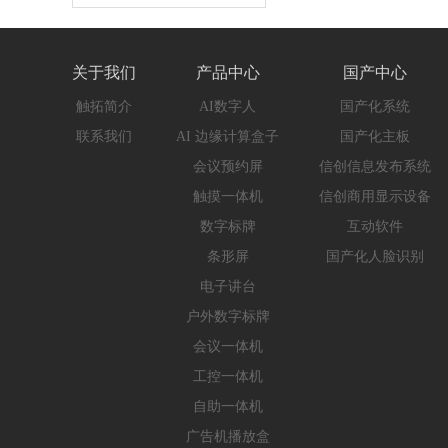
关于我们
产品中心
国产中心
触拓简介
AI数字人
国产化系统
联系我们
AI 边缘计算盒子
国产化主板
会议预约屏
信创信息发布系统
触摸一体机
信创商用显示设备
数字标牌
互动软件
条形屏
国产化人脸识别
电子讲台
户外数字标牌
会议一体机
工控一体机
自助一体机
广告机播放盒