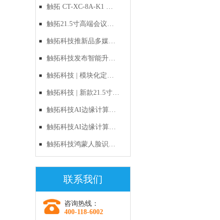
禁：以自主RISC-V与鸿
触拓 CT-XC-8A-K1 鸿
蒙原生生态，定义国产
蒙人脸识别一体机｜新
触拓21.5寸高端会议预
化出入口管理新标准
品上市
约屏CT-215H1产品技术
触拓科技推新品多媒体
与应用方案
电子讲台，多屏联动与
触拓科技发布智能升降
智能升降双管齐下
电子讲台，多媒体多屏
触拓科技 | 模块化定制
交互重新定义会议
时代的破局者：新款
触拓科技 | 新款21.5寸智
21.5寸多功能会议预约
能会议预约屏重磅上
触拓科技AI边缘计算
屏全面解析
市：以硬件之美，重塑
盒：让机器"长眼睛"，
触拓科技AI边缘计算
企业智慧办公新生态
让监控"会思考"
盒：边缘AI时代的选
触拓科技鸿蒙人脸识别
择，让每一帧画面都有
硬核新品：当“国风浪
联系我们
价值
漫”遇见“数字安全”
咨询热线：
400-118-6002