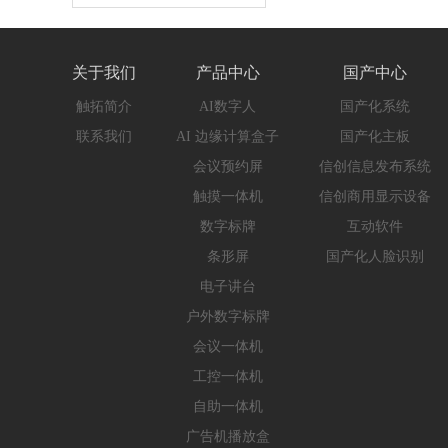
关于我们
产品中心
国产中心
触拓简介
AI数字人
国产化系统
联系我们
AI 边缘计算盒子
国产化主板
会议预约屏
信创信息发布系统
触摸一体机
信创商用显示设备
数字标牌
互动软件
条形屏
国产化人脸识别
电子讲台
户外数字标牌
会议一体机
工控一体机
自助一体机
广告机播放盒