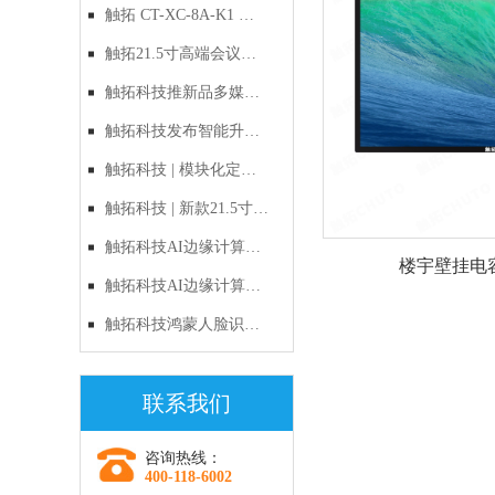
禁：以自主RISC-V与鸿
触拓 CT-XC-8A-K1 鸿
蒙原生生态，定义国产
蒙人脸识别一体机｜新
触拓21.5寸高端会议预
化出入口管理新标准
品上市
约屏CT-215H1产品技术
触拓科技推新品多媒体
与应用方案
电子讲台，多屏联动与
触拓科技发布智能升降
智能升降双管齐下
电子讲台，多媒体多屏
触拓科技 | 模块化定制
交互重新定义会议
时代的破局者：新款
触拓科技 | 新款21.5寸智
21.5寸多功能会议预约
能会议预约屏重磅上
触拓科技AI边缘计算
楼宇壁挂电
屏全面解析
市：以硬件之美，重塑
盒：让机器"长眼睛"，
触拓科技AI边缘计算
企业智慧办公新生态
让监控"会思考"
盒：边缘AI时代的选
触拓科技鸿蒙人脸识别
择，让每一帧画面都有
硬核新品：当“国风浪
联系我们
价值
漫”遇见“数字安全”
咨询热线：
400-118-6002