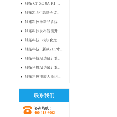
禁：以自主RISC-V与鸿
触拓 CT-XC-8A-K1 鸿
蒙原生生态，定义国产
蒙人脸识别一体机｜新
触拓21.5寸高端会议预
化出入口管理新标准
品上市
约屏CT-215H1产品技术
触拓科技推新品多媒体
与应用方案
电子讲台，多屏联动与
触拓科技发布智能升降
智能升降双管齐下
电子讲台，多媒体多屏
触拓科技 | 模块化定制
交互重新定义会议
时代的破局者：新款
触拓科技 | 新款21.5寸智
21.5寸多功能会议预约
能会议预约屏重磅上
触拓科技AI边缘计算
屏全面解析
市：以硬件之美，重塑
盒：让机器"长眼睛"，
触拓科技AI边缘计算
企业智慧办公新生态
让监控"会思考"
盒：边缘AI时代的选
触拓科技鸿蒙人脸识别
择，让每一帧画面都有
硬核新品：当“国风浪
联系我们
价值
漫”遇见“数字安全”
咨询热线：
400-118-6002