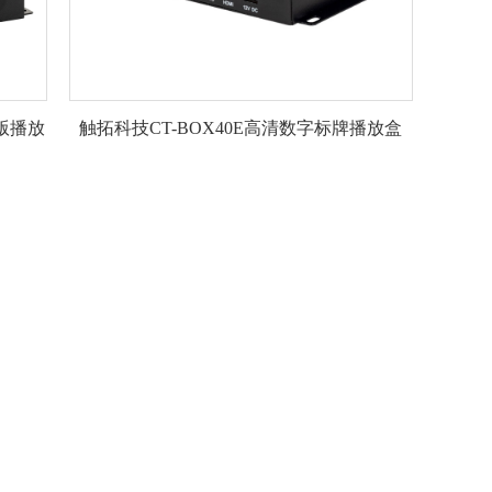
 版播放
触拓科技CT-BOX40E高清数字标牌播放盒