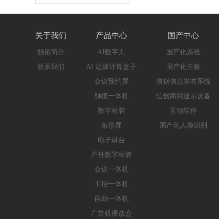
关于我们
产品中心
国产中心
触拓简介
AI数字人
国产化系统
联系我们
AI 边缘计算盒子
国产化主板
会议预约屏
信创信息发布系统
触摸一体机
信创商用显示设备
数字标牌
互动软件
条形屏
国产化人脸识别
电子讲台
户外数字标牌
会议一体机
工控一体机
自助一体机
广告机播放盒