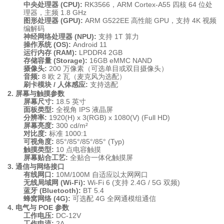
中央处理器 (CPU):
RK3566，ARM Cortex-A55 四核 64 位处
理器，主频 1.8 GHz
图形处理器 (GPU):
ARM G522EE 高性能 GPU，支持 4K 视频
编解码
神经网络处理器 (NPU):
支持 1T 算力
操作系统 (OS):
Android 11
运行内存 (RAM):
LPDDR4 2GB
存储容量 (Storage):
16GB eMMC NAND
摄像头:
200 万像素（可选单目或双目摄像头）
音频:
8 欧 2 瓦（麦克风为选配）
刷卡模块 / 人体感应:
支持选配
2. 屏幕与触摸参数
屏幕尺寸:
18.5 英寸
面板类型:
全视角 IPS 液晶屏
分辨率:
1920(H) x 3(RGB) x 1080(V) (Full HD)
屏幕亮度:
300 cd/m²
对比度:
标准 1000:1
可视角度:
85°/85°/85°/85° (Typ)
触摸类型:
10 点电容触摸
屏幕贴合工艺:
全贴合一体化触摸屏
3. 通信与网络接口
有线网口:
10M/100M 自适应以太网网口
无线局域网 (Wi-Fi):
Wi-Fi 6 (支持 2.4G / 5G 双频)
蓝牙 (Bluetooth):
BT 5.4
蜂窝网络 (4G):
可选配 4G 全网通模组通信
4. 电气与 POE 参数
工作电压:
DC-12V
工作电流:
2A