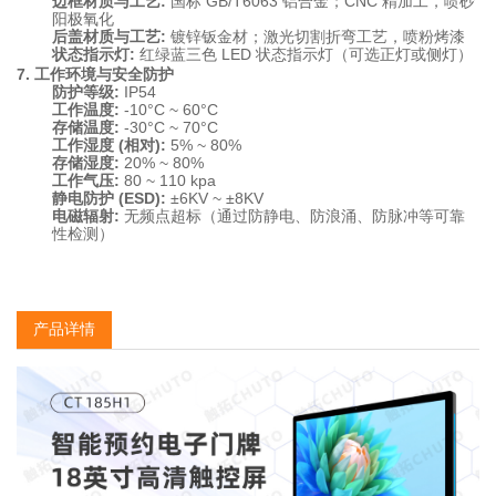
边框材质与工艺:
国标 GB/T6063 铝合金；CNC 精加工，喷砂
阳极氧化
后盖材质与工艺:
镀锌钣金材；激光切割折弯工艺，喷粉烤漆
状态指示灯:
红绿蓝三色 LED 状态指示灯（可选正灯或侧灯）
7. 工作环境与安全防护
防护等级:
IP54
工作温度:
-10°C ~ 60°C
存储温度:
-30°C ~ 70°C
工作湿度 (相对):
5% ~ 80%
存储湿度:
20% ~ 80%
工作气压:
80 ~ 110 kpa
静电防护 (ESD):
±6KV ~ ±8KV
电磁辐射:
无频点超标（通过防静电、防浪涌、防脉冲等可靠
性检测）
产品详情