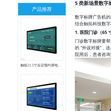
5 类新场景数字
产品推荐
数字标牌广告机的核
结合
触拓
科技数字
1. 医院门诊（65 
门诊数字标牌要帮患
的 “外设对接”，
院用后，患者咨询护
触拓21.5寸会议预约屏电子
门牌CT215H