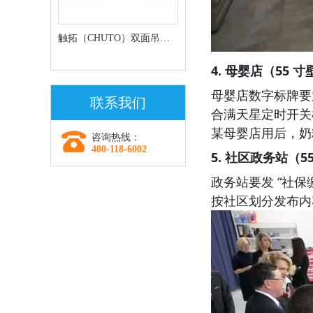
触拓（CHUTO）双面吊挂
条形屏走廊屏
4. 母婴店（55 寸
母婴店数字标牌要放 
联系我们
合满天星定时开关机
某母婴店用后，奶粉
咨询热线：
400-118-6002
5. 社区政务站（55
政务站要发 “社保
按社区划分发布内