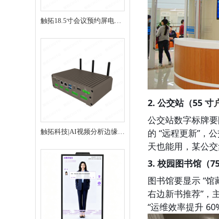
触拓18.5寸会议预约屏电子
门牌会议门牌
2. 公交站（55 寸
公交站数字标牌要防
的 “远程更新”，
触拓科技|AI视频分析边缘推
天也能用，某公交集
理盒
3. 校园图书馆（75
图书馆要显示 “馆藏
右边新书推荐”，主
“运维效率提升 60