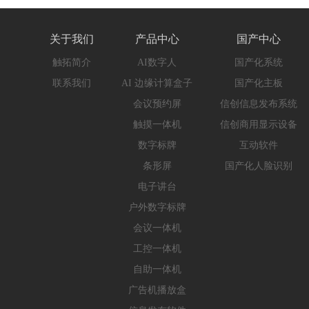
关于我们
产品中心
国产中心
触拓简介
AI数字人
国产化系统
联系我们
AI 边缘计算盒子
国产化主板
会议预约屏
信创信息发布系统
触摸一体机
信创商用显示设备
数字标牌
互动软件
条形屏
国产化人脸识别
电子讲台
户外数字标牌
会议一体机
工控一体机
自助一体机
广告机播放盒