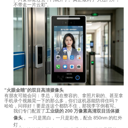
不带走一片云彩”。
“火眼金睛”的双目高清摄像头
有朋友可能会问：李总，现在整容的、拿照片刷的、甚至拿
手机录个视频晃一下的那么多，你们这机器能防得住吗？
哈哈，问得好！要是连这个都防不住，那我李字倒着写。
我们专门配置了
工业级的 200 万像素高清双目活体摄
像头
。一只是黑白，一只是彩色，配合 850nm 的红外
灯
。