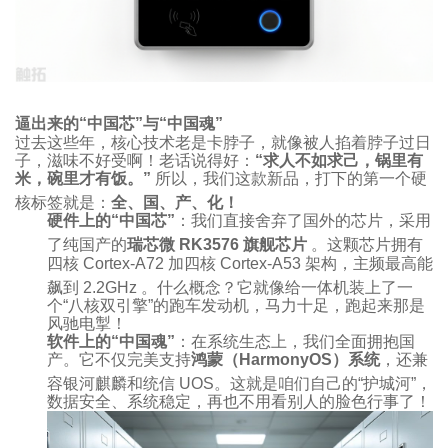
逼出来的“中国芯”与“中国魂”
过去这些年，核心技术老是卡脖子，就像被人掐着脖子过日
子，滋味不好受啊！老话说得好：
“求人不如求己，锅里有
米，碗里才有饭。”
所以，我们这款新品，打下的第一个硬
核标签就是：
全、国、产、化！
硬件上的“中国芯”
：我们直接舍弃了国外的芯片，采用
了纯国产的
瑞芯微 RK3576 旗舰芯片
。这颗芯片拥有
四核 Cortex-A72 加四核 Cortex-A53 架构，主频最高能
飙到 2.2GHz
。什么概念？它就像给一体机装上了一
个“八核双引擎”的跑车发动机，马力十足，跑起来那是
风驰电掣！
软件上的“中国魂”
：在系统生态上，我们全面拥抱国
产。它不仅完美支持
鸿蒙（HarmonyOS）系统
，还兼
容银河麒麟和统信 UOS
。这就是咱们自己的“护城河”，
数据安全、系统稳定，再也不用看别人的脸色行事了！