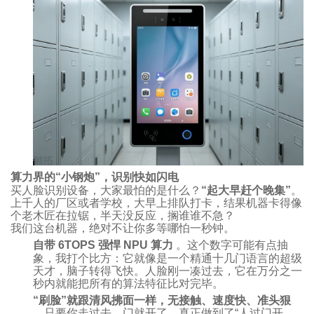
算力界的“小钢炮”，识别快如闪电
买人脸识别设备，大家最怕的是什么？
“起大早赶个晚集”
。
上千人的厂区或者学校，大早上排队打卡，结果机器卡得像
个老木匠在拉锯，半天没反应，搁谁谁不急？
我们这台机器，绝对不让你多等哪怕一秒钟。
自带 6TOPS 强悍 NPU 算力
。这个数字可能有点抽
象，我打个比方：它就像是一个精通十几门语言的超级
天才，脑子转得飞快。人脸刚一凑过去，它在万分之一
秒内就能把所有的算法特征比对完毕。
“刷脸”就跟清风拂面一样，无接触、速度快、准头狠
。只要你走过去，门就开了。真正做到了“人过门开，