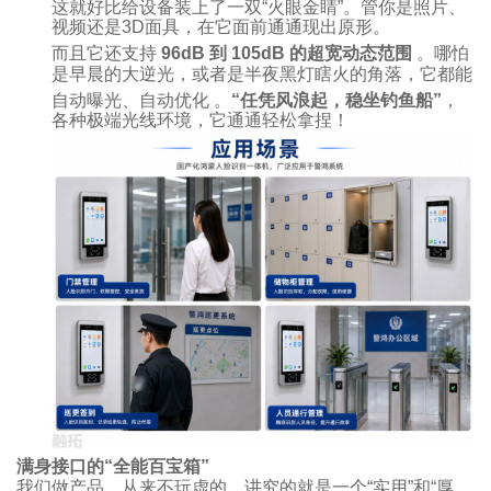
这就好比给设备装上了一双“火眼金睛”。管你是照片、
视频还是3D面具，在它面前通通现出原形。
而且它还支持
96dB 到 105dB 的超宽动态范围
。哪怕
是早晨的大逆光，或者是半夜黑灯瞎火的角落，它都能
自动曝光、自动优化
。
“任凭风浪起，稳坐钓鱼船”
，
各种极端光线环境，它通通轻松拿捏！
满身接口的“全能百宝箱”
我们做产品，从来不玩虚的，讲究的就是一个“实用”和“厚