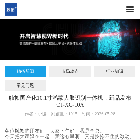
触拓新闻
市场动态
行业知识
常见问题
触拓国产化10.1寸鸿蒙人脸识别一体机，新品发布
CT-XC-10A
作者：小编
浏览量：
1015
时间：2026-05-28
各位
触拓
的朋友们，大家下午好！我是李总。
今天把大家聚在一起，我这心里啊，真是按捺不住的激动。