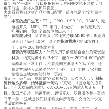
道”。有的一体机，接口抠抠搜搜，买回去这也不能接，那
也不能连，急得人直抓耳挠腮。
大家看看我们这款产品的接口配置，简直就是个“全能百宝
箱”：
丰富的接口生态
：TTL、GPIO、USB 2.0、RS485、继
电器开关、MIPI、TTL串口、补光灯
……你能想到的、
能用到的，我们全都给你留出来了！
多功能识别
：除了刷脸，它还支持
读 M1 IC 卡
，识别速
率达到了每秒 10 次
；甚至连
指纹模块
都给你安排上
了，支持 200 枚指纹容量
！
超强的环境适应力
：外壳采用了前框铝合金加后壳钣金
材质，结实得像个铁甲小宝
。能在一-20℃到+60℃的严
寒酷暑里正常工作
，不管是南方桑拿天的写字楼，还
是北方冻得人流鼻涕的住宅小区、工厂学校
，它都能
稳稳当当地为你站好每一班岗！
做企业、做产品，就像是“路遥知马力，日久见人心”
。触拓
科技这么多年，始终坚信一句话：
“真诚，才是永远的必杀
技。” 今天发布的这款 CT-XC-10A-3576 鸿蒙人脸识别一体
机
，集国产芯片、鸿蒙系统、超强算力、双目活体和丰富接
口于一身
，这就是我们触拓科技向所有客户交出的一份充
满诚意的答卷！