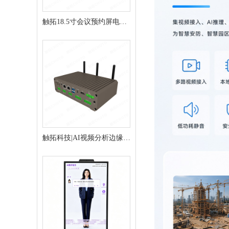
触拓18.5寸会议预约屏电子
门牌会议门牌
触拓科技|AI视频分析边缘推
理盒