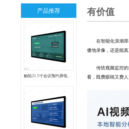
有价值
产品推荐
在智能化浪潮席
傻地录像，还是能真
传统视频监控的
触拓21.5寸会议预约屏电子
看，既费眼睛又费人
门牌CT215H